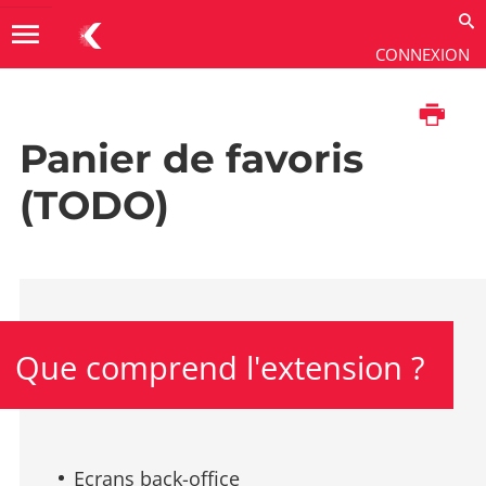
menu
CONNEXION
Imprimer
Produit
→
Extensions
Panier de favoris
(TODO)
Que comprend l'extension ?
Ecrans back-office