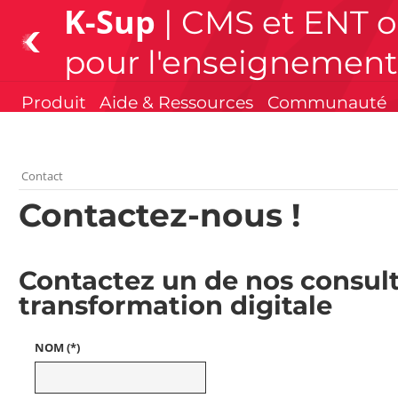
K-Sup
| CMS et ENT 
pour l'enseignement
Produit
Aide & Ressources
Communauté
Contact
Contactez-nous !
Contactez un de nos consul
transformation digitale
NOM (*)