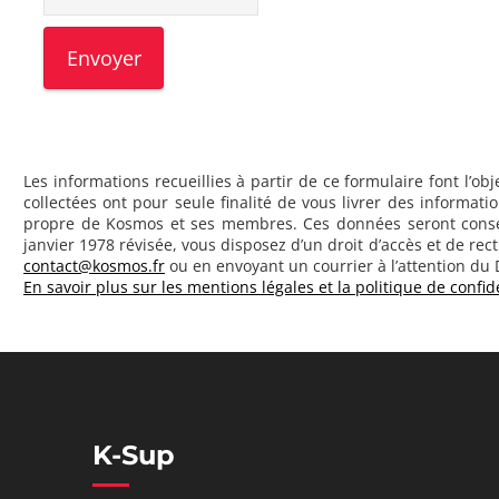
L
E
S
R
O
B
O
T
S
Les informations recueillies à partir de ce formulaire font l’
.
collectées ont pour seule finalité de vous livrer des inform
S
propre de Kosmos et ses membres. Ces données seront conser
I
janvier 1978 révisée, vous disposez d’un droit d’accès et de r
V
contact@kosmos.fr
ou en envoyant un courrier à l’attention du
O
En savoir plus sur les mentions légales et la politique de confid
U
S
Ê
T
E
S
H
U
K-Sup
M
A
I