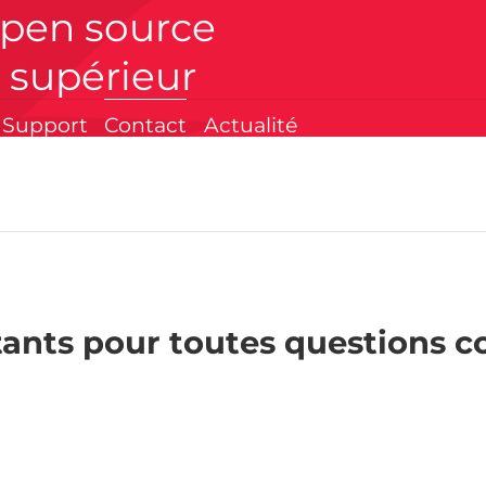
open source
 supérieur
Support
Contact
Actualité
tants pour toutes questions c