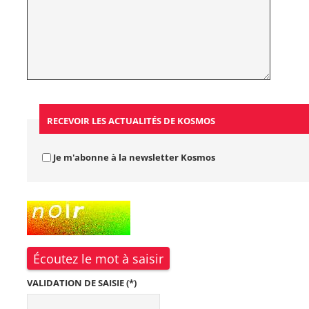
RECEVOIR LES ACTUALITÉS DE KOSMOS
Je m'abonne à la newsletter Kosmos
C
H
A
M
P
Écoutez le mot à saisir
P
O
VALIDATION DE SAISIE (*)
U
R