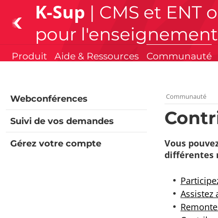
K-Sup
| CMS et ENT 
pour l'enseignement
Produit
Aide & Ressources
Communauté
Communauté
Webconférences
Contr
Suivi de vos demandes
Vous pouvez
Gérez votre compte
différentes
Particip
Assistez
Remontez