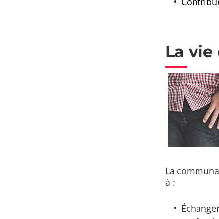
Contribue
La vi
La communaut
à :
Échanger