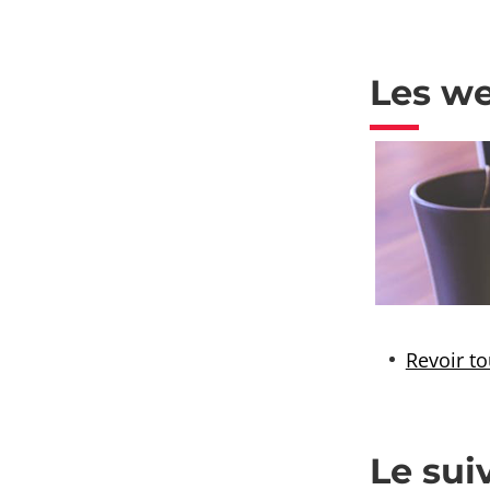
Les w
Revoir t
Le sui