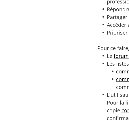
professio
Répondre 
Partager
Accéder 
Priorise
Pour ce faire,
Le
forum
Les listes
comm
comm
comm
L'utilisa
Pour la l
copie
co
confirmat