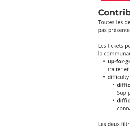
Contri
Toutes les d
pas présente
Les tickets p
la communaut
up-for-g
traiter e
difficult
diffi
Sup 
diffi
conna
Les deux filt