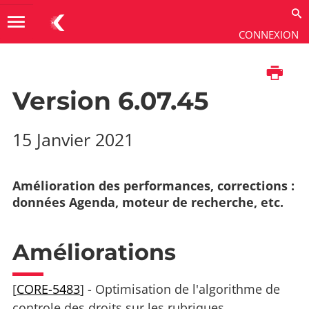
menu
CONNEXION
Imprimer
Aide & Ressources
→
Versions de maintenance
→
Version 6.7
Version 6.07.45
15 Janvier 2021
Amélioration des performances, corrections :
données Agenda, moteur de recherche, etc.
Améliorations
[
CORE-5483
] - Optimisation de l'algorithme de
controle des droits sur les rubriques