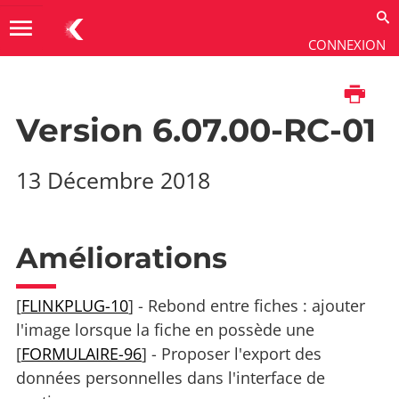
menu
CONNEXION
Imprimer
Aide & Ressources
→
Versions de maintenance
→
Version 6.7
Version 6.07.00-RC-01
13 Décembre 2018
Améliorations
[
FLINKPLUG-10
] - Rebond entre fiches : ajouter
l'image lorsque la fiche en possède une
[
FORMULAIRE-96
] - Proposer l'export des
données personnelles dans l'interface de